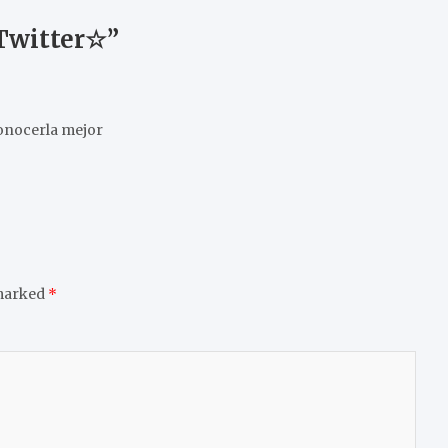
 Twitter☆
”
conocerla mejor
 marked
*