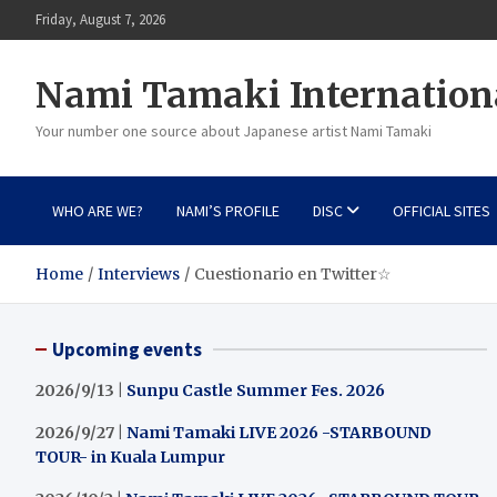
Skip
Friday, August 7, 2026
to
content
Nami Tamaki Internation
Your number one source about Japanese artist Nami Tamaki
WHO ARE WE?
NAMI’S PROFILE
DISC
OFFICIAL SITES
Home
Interviews
Cuestionario en Twitter☆
Upcoming events
2026/9/13 |
Sunpu Castle Summer Fes. 2026
2026/9/27 |
Nami Tamaki LIVE 2026 -STARBOUND
TOUR- in Kuala Lumpur