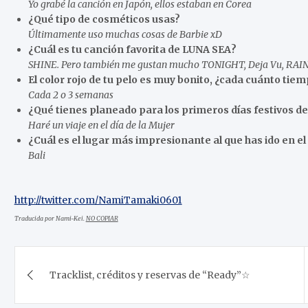
Yo grabé la canción en Japón, ellos estaban en Corea
¿Qué tipo de cosméticos usas?
Últimamente uso muchas cosas de Barbie xD
¿Cuál es tu canción favorita de LUNA SEA?
SHINE. Pero también me gustan mucho TONIGHT, Deja Vu, RAI
El color rojo de tu pelo es muy bonito, ¿cada cuánto tiem
Cada 2 o 3 semanas
¿Qué tienes planeado para los primeros días festivos de
Haré un viaje en el día de la Mujer
¿Cuál es el lugar más impresionante al que has ido en el
Bali
http://twitter.com/NamiTamaki0601
Traducida por Nami-Kei.
NO COPIAR
Post
Tracklist, créditos y reservas de “Ready”☆
navigation