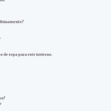
tos?
 últimamente?
o
o de ropa para este invierno.
os?
e