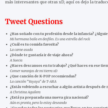
más interesantes que otras xD, aquí os dejo la traduc
Tweet Questions
¿Has soñado con tu profesión desde la infancia? ¿Alguien
Mi hermana baila en desfiles. Es una estrella del rock
¿Cuál es tu comida favorita?
La carne asada
¿Dónde te gustaría ir de viaje ahora?
A Suecia
¿Haces descansos en tu trabajo? ¿Qué haces en ese tie
Comer naranjas de mi tierra xD
¿Que canción de K-POP recomiendas?
La canción “Yayaya” de T-ARA
¿Estás volviendo a escuchar a algún artista después d
A Christina Aguilera
¿Está ya preparada una nueva gira nacional?
Aún es pronto, pero lo estoy deseando