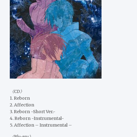
《CD》
1. Reborn
2. Affection
3. Reborn -Short Ver.-
4. Reborn -Instrumental-
5. Affection – Instrumental –
《Blu-ray》