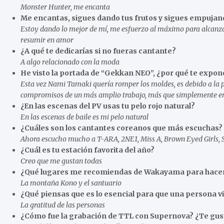
Monster Hunter, me encanta
Me encantas, sigues dando tus frutos y sigues empujand
Estoy dando lo mejor de mí, me esfuerzo al máximo para alcanzar 
resumir en amor
¿A qué te dedicarías si no fueras cantante?
A algo relacionado con la moda
He visto la portada de “Gekkan NEO”, ¿por qué te expon
Esta vez Nami Tamaki quería romper los moldes, es debido a la
compromisos de un más amplio trabajo, más que simplemente enseñ
¿En las escenas del PV usas tu pelo rojo natural?
En las escenas de baile es mi pelo natural
¿Cuáles son los cantantes coreanos que más escuchas?
Ahora escucho mucho a T-ARA, 2NE1, Miss A, Brown Eyed Girls
¿Cuál es tu estación favorita del año?
Creo que me gustan todas
¿Qué lugares me recomiendas de Wakayama para hacer u
La montaña Kono y el santuario
¿Qué piensas que es lo esencial para que una persona viv
La gratitud de las personas
¿Cómo fue la grabación de TTL con Supernova? ¿Te gus