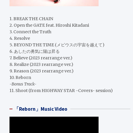
1. BREAK THE CHAIN
2. Open the GATE feat. Hiroshi Kitadani
3. Connect the Truth
4. Resolve
5. BEYOND THE TIME (メビウスの宇宙を越えて)
6. あしたの勇気に陽は昇る
7. Believe (2023 rearrange ver.)
8. Realize (2023 rearrange ver.)
9. Reason (2023 rearrange ver.)
10. Reborn
-Bonus Track-
11. Shoot (from HIGHWAY STAR -Covers- session)
「Reborn」Music Video