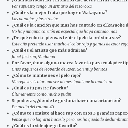
¿Guardas todos los vestuarios que llevas en tus concier
Por supuesto, tengo un armario del tesoro xD
¿Cuál es la mejor fruta que hay en Wakayama?
Las naranjas y las ciruelas
¿Cuál es la canción que mas has cantado en el karaoke
No hay ninguna canción en especial que haya cantado más
¿De qué color te piensas teñir el pelo la próxima vez?
Este año pretendo usar mucho el color rojo y gamas de color roj
¿Cuál es el artista que más admiras?
Janet Jackson, Madonna
Por favor, dime alguna marca favorita para cualquier tip
Unos vaqueros de leopardo de Roen. Son muy bonitos
¿Cómo te mantienes el pelo rojo?
Me repaso el color una vez al mes, igual que la manicura
¿Cuál es tu postre favorito?
Últimamente como mucho pudín
Si pudieras, ¿dónde te gustaría hacer una actuación?
En medio del campo xD
¿Cómo te sentiste al hace rap con esos 3 grandes raper
Pensé que no lograría hacerlo, pero nos ha quedado deslumbrant
¿Cuál es tu videojuego favorito?