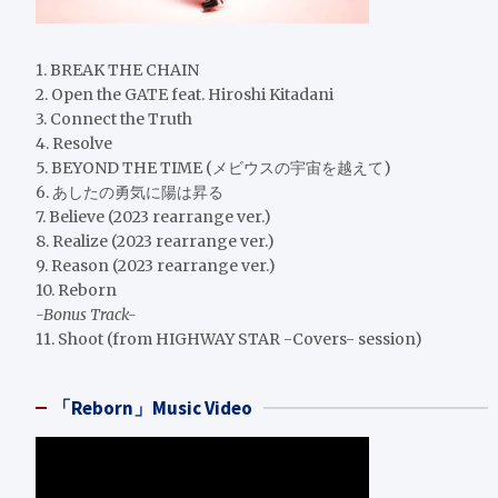
1. BREAK THE CHAIN
2. Open the GATE feat. Hiroshi Kitadani
3. Connect the Truth
4. Resolve
5. BEYOND THE TIME (メビウスの宇宙を越えて)
6. あしたの勇気に陽は昇る
7. Believe (2023 rearrange ver.)
8. Realize (2023 rearrange ver.)
9. Reason (2023 rearrange ver.)
10. Reborn
-Bonus Track-
11. Shoot (from HIGHWAY STAR -Covers- session)
「Reborn」Music Video