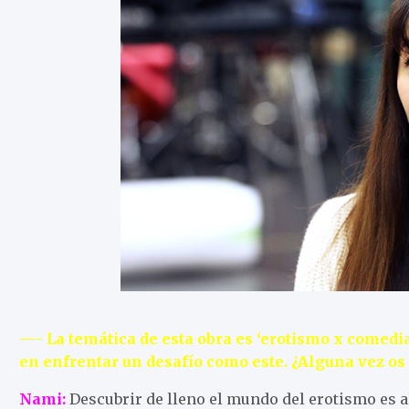
—- La temática de esta obra es ‘erotismo x comedi
en enfrentar un desafío como este. ¿Alguna vez os 
Nami:
Descubrir de lleno el mundo del erotismo es 