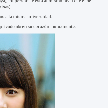
a), mi personaje está al mismo nivel que el de
isas).
os a la misma universidad.
n privado abren su corazón mutuamente.