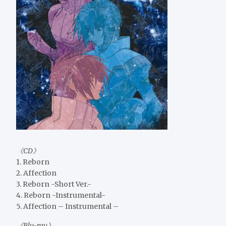
《CD》
1. Reborn
2. Affection
3. Reborn -Short Ver.-
4. Reborn -Instrumental-
5. Affection – Instrumental –
《Blu-ray》