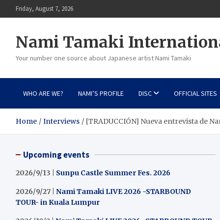
Skip
Friday, August 7, 2026
to
content
Nami Tamaki Internation
Your number one source about Japanese artist Nami Tamaki
WHO ARE WE?
NAMI’S PROFILE
DISC
OFFICIAL SITES
Home
Interviews
[TRADUCCIÓN] Nueva entrevista de Nami
Upcoming events
2026/9/13 |
Sunpu Castle Summer Fes. 2026
2026/9/27 |
Nami Tamaki LIVE 2026 -STARBOUND
TOUR- in Kuala Lumpur