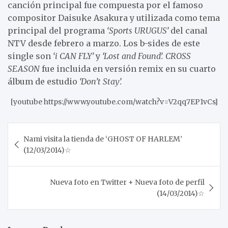
canción principal fue compuesta por el famoso
compositor Daisuke Asakura y utilizada como tema
principal del programa
‘Sports URUGUS’
del canal
NTV desde febrero a marzo. Los b-sides de este
single son
‘i CAN FLY’
y
‘Lost and Found’. CROSS
SEASON
fue incluida en versión remix en su cuarto
álbum de estudio
‘Don’t Stay’.
[youtube https://www.youtube.com/watch?v=V2qq7EP1vCs]
Post
Nami visita la tienda de ‘GHOST OF HARLEM’
navigation
(12/03/2014)☆
Nueva foto en Twitter + Nueva foto de perfil
(14/03/2014)☆